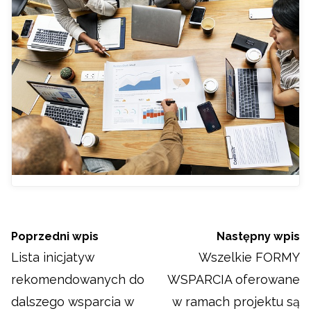
Poprzedni wpis
Następny wpis
Lista inicjatyw
Wszelkie FORMY
rekomendowanych do
WSPARCIA oferowane
dalszego wsparcia w
w ramach projektu są