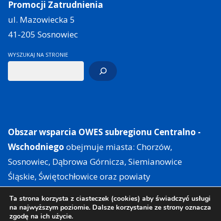
Promocji Zatrudnienia
ul. Mazowiecka 5
41‑205 Sosnowiec
WYSZUKAJ NA STRONIE
Obszar wsparcia OWES subregionu Centralno -
Wschodniego
obejmuje miasta: Chorzów,
Sosnowiec, Dąbrowa Górnicza, Siemianowice
Śląskie, Świętochłowice oraz powiaty
zawierciański i będziński.
Ta strona korzysta z ciasteczek (cookies) aby świadczyć usługi
na najwyższym poziomie. Dalsze korzystanie ze strony oznacza
zgodę na ich użycie.